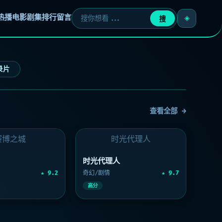
热播
电影
剧集
排行
留言
搜
录片
›
查看全部 →
赛博之城
时光代理人
时光代理人
★ 9.2
奇幻/剧情
★ 9.7
高分