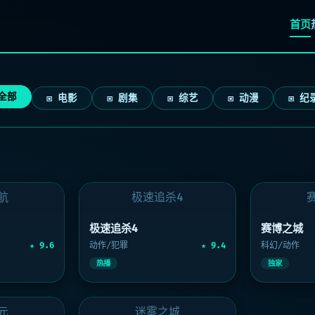
首页
 全部
▣ 电影
▣ 剧集
▣ 综艺
▣ 动漫
▣ 纪
航
极速追杀4
极速追杀4
赛博之城
★ 9.6
动作/犯罪
★ 9.4
科幻/动作
热播
独家