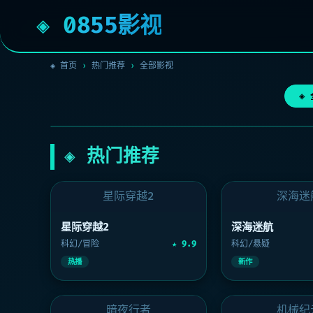
◈ 0855影视
◈ 首页
›
热门推荐
›
全部影视
◈
◈ 经典好剧 · 高清修复
‹
◈ 热门推荐
星际穿越2
深海迷
星际穿越2
深海迷航
科幻/冒险
★ 9.9
科幻/悬疑
热播
新作